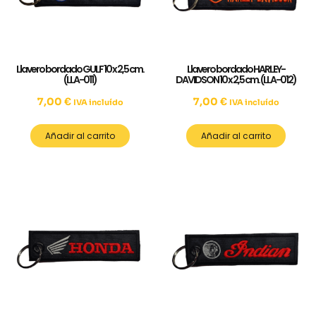
Llavero bordado GULF 10 x 2,5 cm.
Llavero bordado HARLEY-
(LLA-011)
DAVIDSON 10 x 2,5 cm. (LLA-012)
7,00
€
7,00
€
IVA incluído
IVA incluído
Añadir al carrito
Añadir al carrito