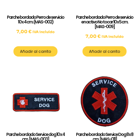
Parche bordado Perro de servicio
Parche bordado Perro de servicio
10 x 4 cm. (MAS-002)
en activo No tocar 10 x 5 cm.
[MAS-009]
7,00
€
IVA incluído
7,00
€
IVA incluído
Añadir al carrito
Añadir al carrito
Parche bordado Service dog 10 x 4
Parche bordado Service Dog 8 x 8
cm. [MAS-003]
cm. [MAS-011]