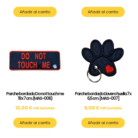
Añadir al carrito
Añadir al carrito
Parche bordado Do not touch me
Parche bordado Llavero huella 7 x
19 x 7 cm. (MAS-006)
6,5 cm. [MAS-007]
12,00
€
8,00
€
IVA incluído
IVA incluído
Añadir al carrito
Añadir al carrito