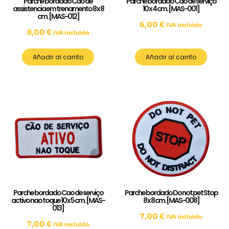
Parche bordado Câo de
Parche bordado Câo de serviço
assistencia em trenamento 8 x 8
10 x 4 cm. [MAS-001]
cm. [MAS-012]
6,00
€
IVA incluído
8,00
€
IVA incluído
Añadir al carrito
Añadir al carrito
Parche bordado Cao de serviço
Parche bordado Do not pet Stop
activo nao toque 10 x 5 cm. [MAS-
8 x 8 cm. [MAS-008]
013]
7,00
€
IVA incluído
7,00
€
IVA incluído