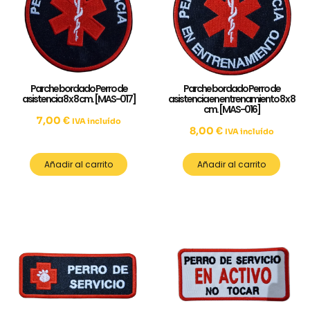
Parche bordado Perro de
Parche bordado Perro de
asistencia 8 x 8 cm. [MAS-017]
asistencia en entrenamiento 8 x 8
cm. [MAS-016]
7,00
€
IVA incluído
8,00
€
IVA incluído
Añadir al carrito
Añadir al carrito