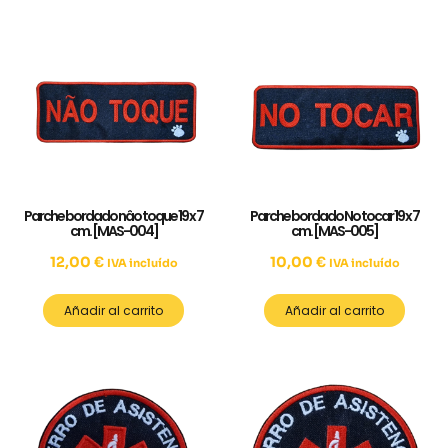
Parche bordado nâo toque 19 x 7
Parche bordado No tocar 19 x 7
cm. [MAS-004]
cm. [MAS-005]
12,00
€
10,00
€
IVA incluído
IVA incluído
Añadir al carrito
Añadir al carrito