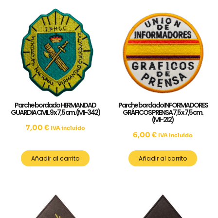
Parche bordado HERMANDAD
Parche bordado INFORMADORES
GUARDIA CIVIL 9 x 7,5 cm. (MI-342)
GRÁFICOS PRENSA 7,5 x 7,5 cm.
(MI-212)
7,00
€
IVA incluído
6,00
€
IVA incluído
Añadir al carrito
Añadir al carrito