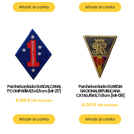
Añadir al carrito
Añadir al carrito
Parche bordado GUADALCANAL
Parche bordado GUARDIA
1ª COMPAÑÍA 8,5 x 6,5 cm. (MI-217)
NACIONAL REPUBLICANA
CATALUÑA 6,7 x 8 cm. [MI-136]
6,00
€
IVA incluído
6,00
€
IVA incluído
Añadir al carrito
Añadir al carrito