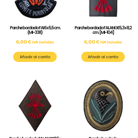
Parche bordado FAI 6 x 5,5 cm.
Parche bordado FALANGE 5,3 x 8,2
(MI-338)
cm. [MI-104]
6,00
€
6,00
€
IVA incluído
IVA incluído
Añadir al carrito
Añadir al carrito