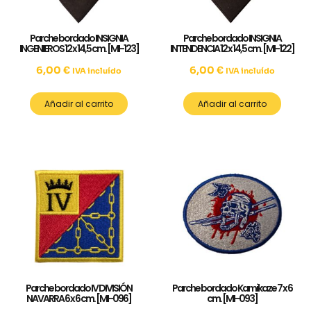
Parche bordado INSIGNIA
Parche bordado INSIGNIA
INGENIEROS 12 x 14,5 cm. [MI-123]
INTENDENCIA 12 x 14,5 cm. [MI-122]
6,00
€
6,00
€
IVA incluído
IVA incluído
Añadir al carrito
Añadir al carrito
Parche bordado IV DIVISIÓN
Parche bordado Kamikaze 7 x 6
NAVARRA 6 x 6 cm. [MI-096]
cm. [MI-093]