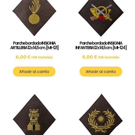
Parche bordado INSIGNIA
Parche bordado INSIGNIA
ARTILLERIA 12 x 14,5 cm. [MI-121]
INFANTERIA 12 x 14,5 cm. [MI-124]
6,00
€
6,00
€
IVA incluído
IVA incluído
Añadir al carrito
Añadir al carrito