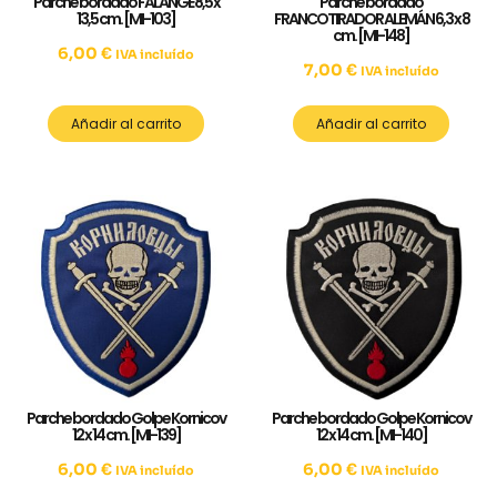
Parche bordado FALANGE 8,5 x
Parche bordado
13,5 cm. [MI-103]
FRANCOTIRADOR ALEMÁN 6,3 x 8
cm. [MI-148]
6,00
€
IVA incluído
7,00
€
IVA incluído
Añadir al carrito
Añadir al carrito
Parche bordado Golpe Kornicov
Parche bordado Golpe Kornicov
12 x 14 cm. [MI-139]
12 x 14 cm. [MI-140]
6,00
€
6,00
€
IVA incluído
IVA incluído