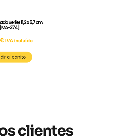
o Berliet 11,2 x 5,7 cm.
[MA-374]
0
€
IVA incluído
dir al carrito
os clientes