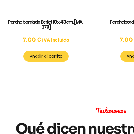
Parche bordado Berliet 10 x 4,3 cm. [MA-
Parche bordad
379]
7,00
€
7,0
IVA incluído
Añadir al carrito
Aña
Testimonios
Qué dicen nuestr