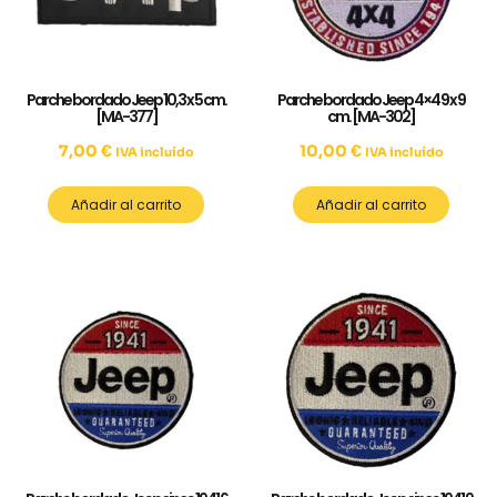
Parche bordado Jeep 10,3 x 5 cm.
Parche bordado Jeep 4×4 9 x 9
[MA-377]
cm. [MA-302]
7,00
€
10,00
€
IVA incluído
IVA incluído
Añadir al carrito
Añadir al carrito