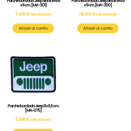
Parche bordado Jeep since 1941 6
Parche bordado Jeep since 1941 9
x 6 cm. [MA-301]
x 9 cm. [MA-300]
7,00
€
10,00
€
IVA incluído
IVA incluído
Añadir al carrito
Añadir al carrito
Parche bordado Jeep 8 x 6,5 cm.
[MA-075]
7,00
€
IVA incluído