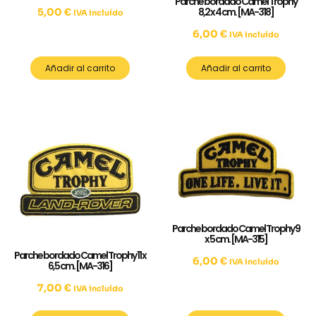
Parche bordado Camel Trophy
8,2 x 4 cm. [MA-318]
5,00
€
IVA incluído
6,00
€
IVA incluído
Añadir al carrito
Añadir al carrito
Parche bordado Camel Trophy 9
x 5 cm. [MA-315]
Parche bordado Camel Trophy 11 x
6,00
€
IVA incluído
6,5 cm. [MA-316]
7,00
€
IVA incluído