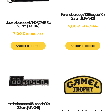
Parche bordado 109 Especial 10 x
2,2 cm. [MA-342]
Llavero bordado LAND ROVER 10 x
2,5 cm. (LLA-017)
5,00
€
IVA incluído
7,00
€
IVA incluído
Añadir al carrito
Añadir al carrito
Parche bordado 88 Especial 10 x
2,2 cm. [MA-341]