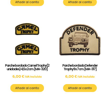
Añadir al carrito
Añadir al carrito
Parche bordado Camel Trophy (2
Parche bordado Defender
unidades) 4,5 x 2 cm. [MA-320]
Trophy 9 x 7 cm. [MA-317]
6,00
€
6,00
€
IVA incluído
IVA incluído
Añadir al carrito
Añadir al carrito