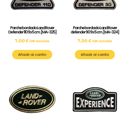
Parche bordado Land Rover
Parche bordado Land Rover
Defender 110 9 x 5 cm. [MA-325]
defender 90 9 x 5 cm. [MA-324]
7,00
€
7,00
€
IVA incluído
IVA incluído
Añadir al carrito
Añadir al carrito