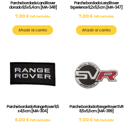
Parche bordado Land Rover
Parche bordado Land Rover
dorado 9,5 x 5,4 cm. [MA-348]
Experience 9,2 x 5,5 cm. [MA-347]
7,00
€
7,00
€
IVA incluído
IVA incluído
Añadir al carrito
Añadir al carrito
Parche bordado Range Rover 9,5
Parche bordado Range Rover SVR
x 4,5 cm. [MA-304]
8,5 x 5,5 cm. [MA-399]
6,00
€
7,00
€
IVA incluído
IVA incluído