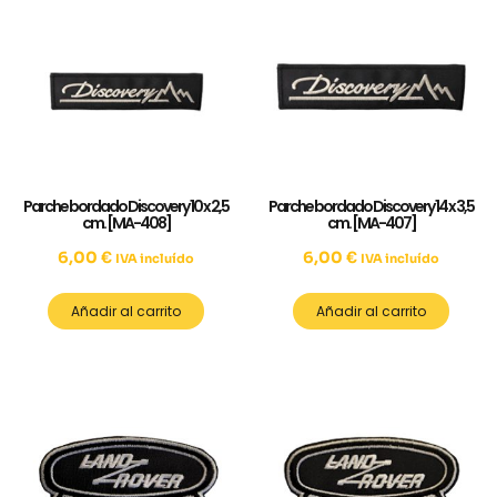
Parche bordado Discovery 10 x 2,5
Parche bordado Discovery 14 x 3,5
cm. [MA-408]
cm. [MA-407]
6,00
€
6,00
€
IVA incluído
IVA incluído
Añadir al carrito
Añadir al carrito