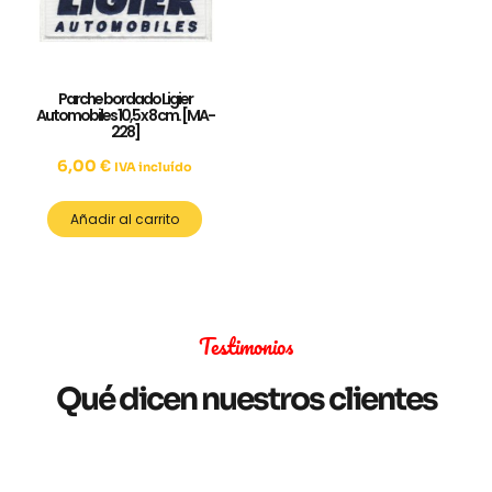
Parche bordado Ligier
Automobiles 10,5 x 8 cm. [MA-
228]
6,00
€
IVA incluído
Añadir al carrito
Testimonios
Qué dicen nuestros clientes