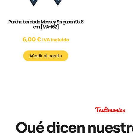
Parche bordado Massey Ferguson 9 x 8
cm. [MA-162]
6,00
€
IVA incluído
Añadir al carrito
Testimonios
Qué dicen nuestr