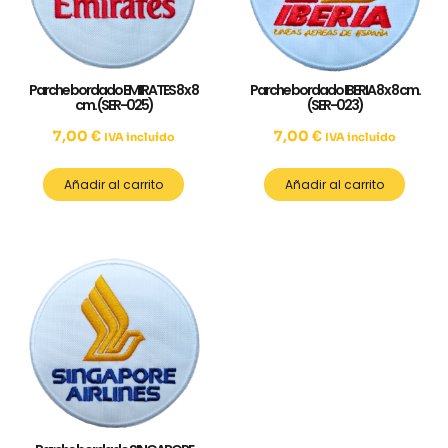
Parche bordado EMIRATES 8 x 8
Parche bordado IBERIA 8 x 8 cm.
cm. (SER-025)
(SER-023)
7,00
€
7,00
€
IVA incluído
IVA incluído
Añadir al carrito
Añadir al carrito