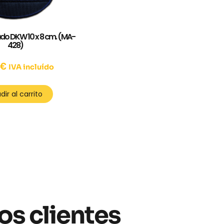
do DKW 10 x 8 cm. (MA-
428)
0
€
IVA incluído
dir al carrito
os clientes