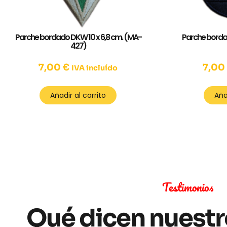
Parche bordado DKW 10 x 6,8 cm. (MA-
Parche borda
427)
7,00
€
7,0
IVA incluído
Añadir al carrito
Aña
Testimonios
Qué dicen nuestr