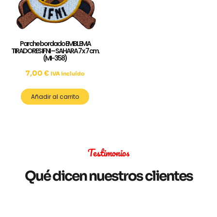
Parche bordado EMBLEMA
TIRADORES IFNI – SAHARA 7 x 7 cm.
(MI-358)
7,00
€
IVA incluído
Añadir al carrito
Testimonios
Qué dicen nuestros clientes