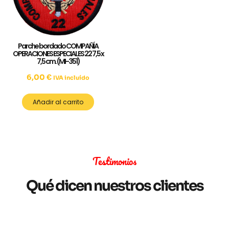
Parche bordado COMPAÑÍA
OPERACIONES ESPECIALES 22 7,5 x
7,5 cm. (MI-351)
6,00
€
IVA incluído
Añadir al carrito
Testimonios
Qué dicen nuestros clientes