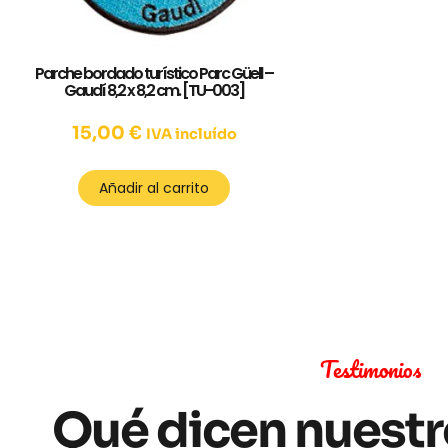
Parche bordado turístico Parc Güell –
Gaudí 8,2 x 8,2 cm. [TU-003]
15,00
€
IVA incluído
Añadir al carrito
Testimonios
Qué dicen nuestr