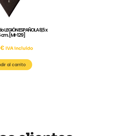
o LEGIÓN ESPAÑOLA 8,5 x
5 cm. [MI-129]
0
€
IVA incluído
dir al carrito