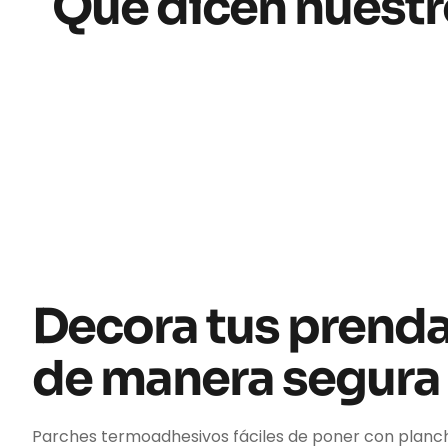
Qué dicen nuestr
Decora tus prend
de manera segura
Parches termoadhesivos fáciles de poner con planc