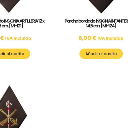
 INSIGNIA ARTILLERIA 12 x
Parche bordado INSIGNIA INFANTERI
5 cm. [MI-121]
14,5 cm. [MI-124]
0
€
6,00
€
IVA incluído
IVA incluído
dir al carrito
Añadir al carrito