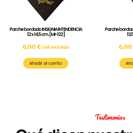
Parche bordado INSIGNIA INTENDENCIA
Parche bordad
12 x 14,5 cm. [MI-122]
13,
6,00
€
6,0
IVA incluído
Añadir al carrito
Aña
Testimonios