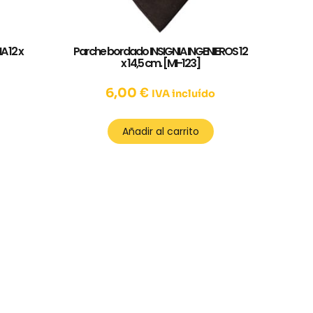
A 12 x
Parche bordado INSIGNIA INGENIEROS 12
x 14,5 cm. [MI-123]
6,00
€
IVA incluído
Añadir al carrito