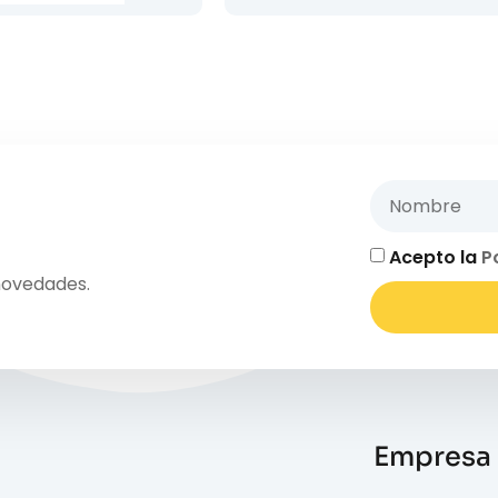
Acepto la
P
novedades.
Empresa