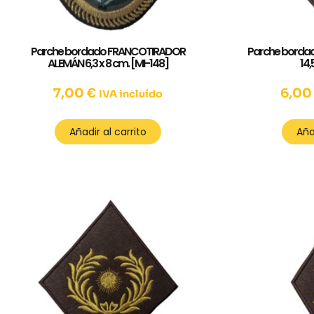
Parche bordado FRANCOTIRADOR
Parche bordado
ALEMÁN 6,3 x 8 cm. [MI-148]
14,
7,00
€
6,0
IVA incluído
Añadir al carrito
Aña