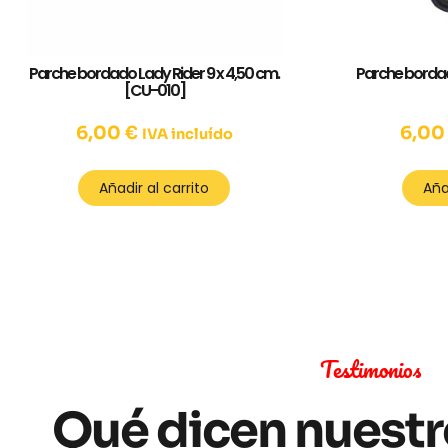
Parche bordado Lady Rider 9 x 4,50 cm.
Parche bordado
[CU-010]
6,00
€
6,0
IVA incluído
Añadir al carrito
Aña
Testimonios
Qué dicen nuestr