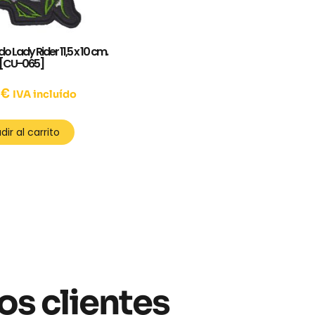
 Lady Rider 11,5 x 10 cm.
[CU-065]
0
€
IVA incluído
dir al carrito
os clientes