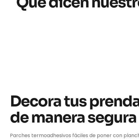
Qué dicen nuestr
Decora tus prend
de manera segura
Parches termoadhesivos fáciles de poner con planc