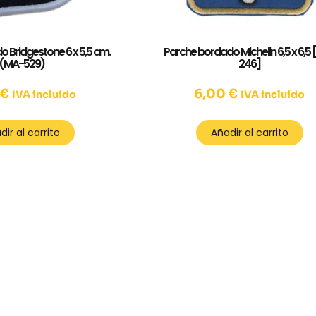
 Bridgestone 6 x 5,5 cm.
Parche bordado Michelin 6,5 x 6,5
(MA-529)
246]
0
€
6,00
€
IVA incluído
IVA incluído
dir al carrito
Añadir al carrito