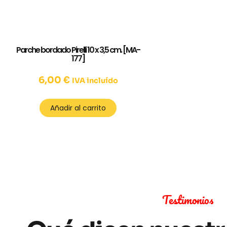
Parche bordado Pirelli 10 x 3,5 cm. [MA-
177]
6,00
€
IVA incluído
Añadir al carrito
Testimonios