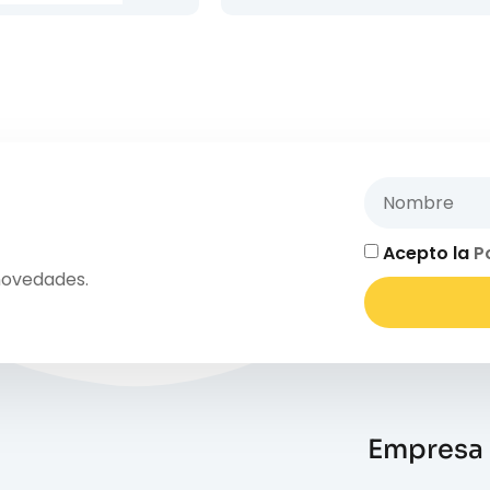
Acepto la
P
novedades.
Empresa