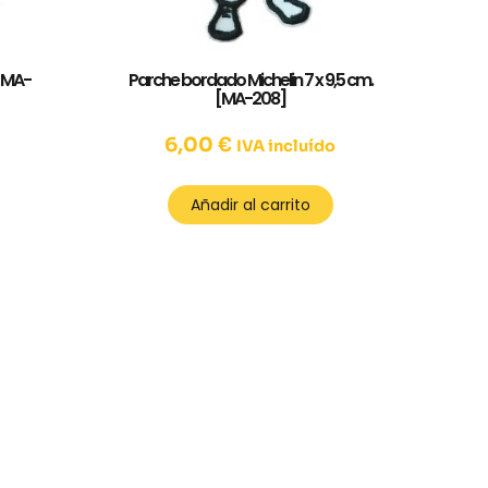
 [MA-
Parche bordado Michelin 7 x 9,5 cm.
[MA-208]
6,00
€
IVA incluído
Añadir al carrito