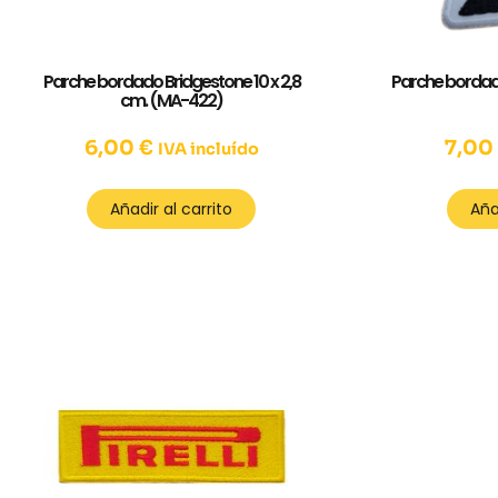
Parche bordado Bridgestone 10 x 2,8
Parche bordado
cm. (MA-422)
6,00
€
7,0
IVA incluído
Añadir al carrito
Aña