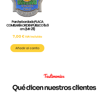
Parche bordado PLACA
COMISARÍA ORDEN PÚBLICO 11 x 9
cm. (MI-211)
7,00
€
IVA incluído
Añadir al carrito
Testimonios
Qué dicen nuestros clientes