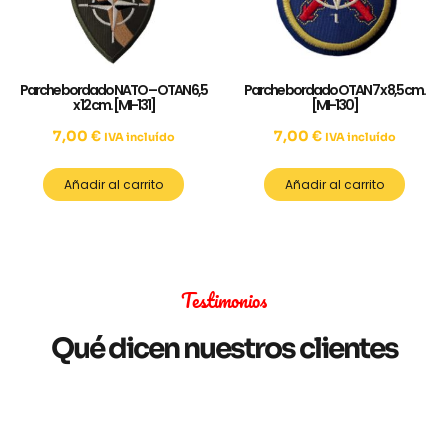
Parche bordado NATO – OTAN 6,5
Parche bordado OTAN 7 x 8,5 cm.
x 12 cm. [MI-131]
[MI-130]
7,00
€
7,00
€
IVA incluído
IVA incluído
Añadir al carrito
Añadir al carrito
Testimonios
Qué dicen nuestros clientes