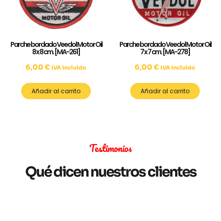
Parche bordado Veedol Motor Oil
Parche bordado Veedol Motor Oil
8 x 8 cm. [MA-261]
7 x 7 cm. [MA-278]
6,00
€
6,00
€
IVA incluído
IVA incluído
Añadir al carrito
Añadir al carrito
Testimonios
Qué dicen nuestros clientes