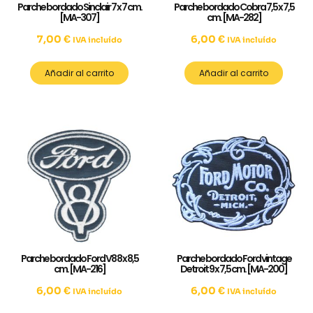
Parche bordado Sinclair 7 x 7 cm.
Parche bordado Cobra 7,5 x 7,5
[MA-307]
cm. [MA-282]
7,00
€
6,00
€
IVA incluído
IVA incluído
Añadir al carrito
Añadir al carrito
Parche bordado Ford V8 8 x 8,5
Parche bordado Ford vintage
cm. [MA-216]
Detroit 9 x 7,5 cm. [MA-200]
6,00
€
6,00
€
IVA incluído
IVA incluído