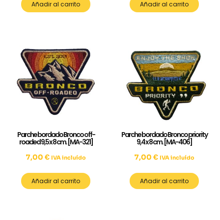
Añadir al carrito
Añadir al carrito
Parche bordado Bronco off-
Parche bordado Bronco priority
roaded 9,5 x 8 cm. [MA-321]
9,4 x 8 cm. [MA-406]
7,00
€
7,00
€
IVA incluído
IVA incluído
Añadir al carrito
Añadir al carrito