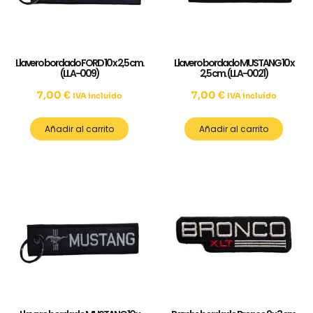
Llavero bordado FORD 10 x 2,5 cm.
Llavero bordado MUSTANG 10 x
(LLA-009)
2,5 cm. (LLA-0021)
7,00
€
7,00
€
IVA incluído
IVA incluído
Añadir al carrito
Añadir al carrito