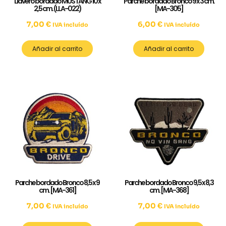
Llavero bordado MUSTANG 10 x
Parche bordado Bronco 9 x 3 cm.
2,5 cm. (LLA-022)
[MA-305]
7,00
€
6,00
€
IVA incluído
IVA incluído
Añadir al carrito
Añadir al carrito
Parche bordado Bronco 8,5 x 9
Parche bordado Bronco 9,5 x 8,3
cm. [MA-361]
cm. [MA-368]
7,00
€
7,00
€
IVA incluído
IVA incluído