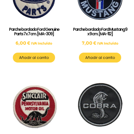
Parche bordado Ford Genuine
Parche bordado Ford Mustang 9
Parts 7 x 7 cm. [MA-309]
x 9 cm. [MA-112]
6,00
€
7,00
€
IVA incluído
IVA incluído
Añadir al carrito
Añadir al carrito