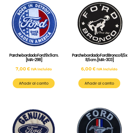
Parche bordado Ford 9 x 9 cm.
Parche bordado Ford Bronco 8,5 x
[MA-298]
8,5 cm. [MA-303]
7,00
€
6,00
€
IVA incluído
IVA incluído
Añadir al carrito
Añadir al carrito