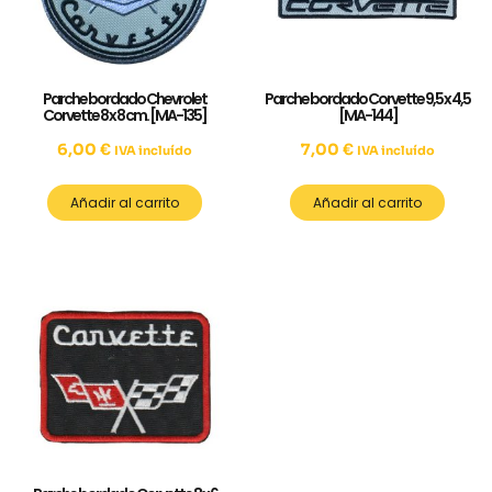
Parche bordado Chevrolet
Parche bordado Corvette 9,5 x 4,5
Corvette 8 x 8 cm. [MA-135]
[MA-144]
6,00
€
7,00
€
IVA incluído
IVA incluído
Añadir al carrito
Añadir al carrito