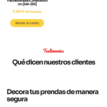
Parche bordado Corvette 8 x 6
cm. [MA-264]
7,00
€
IVA incluído
Añadir al carrito
Testimonios
Qué dicen nuestros clientes
Decora tus prendas de manera
segura