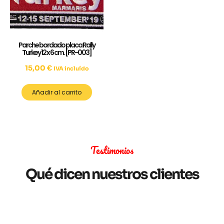
Parche bordado placa Rally
Turkey 12 x 6 cm. [PR-003]
15,00
€
IVA incluído
Añadir al carrito
Testimonios
Qué dicen nuestros clientes